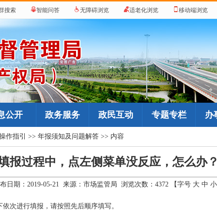
群搜索
智能问答
无障碍浏览
适老化浏览
移动端浏览
息公开
政务服务
政民互动
专题专栏
办
操作指引
>>
年报须知及问题解答
>> 内容
填报过程中，点左侧菜单没反应，怎么办
布日期：2019-05-21 来源：市场监管局 浏览次数：
4372
【字号
大
中
小
下依次进行填报，请按照先后顺序填写。