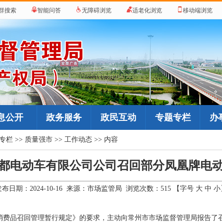
群搜索
智能问答
无障碍浏览
适老化浏览
移动端浏览
息公开
政务服务
政民互动
专题专栏
办
专栏
>>
质量强市
>>
工作动态
>> 内容
都电动车有限公司公司召回部分凤凰牌电
发布日期：2024-10-16 来源：市场监管局 浏览次数：
515
【字号
大
中
小
费品召回管理暂行规定》的要求，主动向常州市市场监督管理局报告了召回