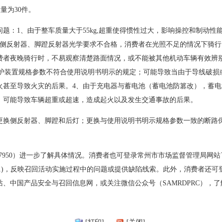
数量为30件。
题：1、由于整车质量大于55kg,超重使得惯性过大，影响操控和制动
于侧反射器、脚蹬反射器光学要求不合格，消费者在光照不足的情况下骑
费者夜晚骑行时，不易观察清楚路面情况，或不能被其他机动车辆有效辨
保护装置规格参数不符合使用说明书明示的规定；可能导致当由于导线破
甚至导致火灾的后果。4、由于充电器与蓄电池（蓄电池防篡改），蓄电池
，可能导致车辆超重或超速，造成起火以及发生交通事故的后果。
更换侧反射器、脚蹬和后灯；更换与使用说明书明示规格参数一致的断路
3217950）进一步了解具体情况。消费者也可登录常州市市场监督管理局
290031)，反映召回活动实施过程中的问题或提供缺陷线索。此外，消费者
、中国产品安全与召回信息网，或关注微信公众号（SAMRDPRC），