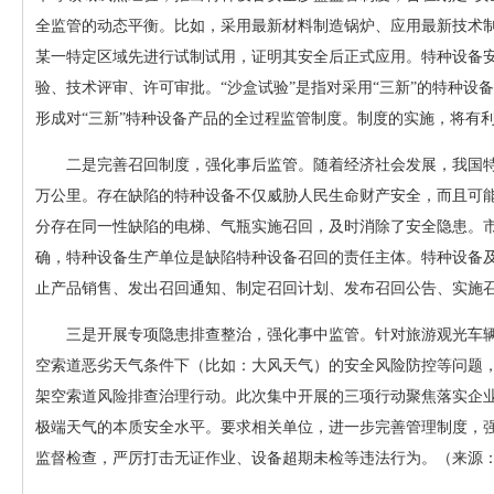
全监管的动态平衡。比如，采用最新材料制造锅炉、应用最新技术
某一特定区域先进行试制试用，证明其安全后正式应用。特种设备
验、技术评审、许可审批。“沙盒试验”是指对采用“三新”的特种
形成对“三新”特种设备产品的全过程监管制度。制度的实施，将有
二是完善召回制度，强化事后监管。随着经济社会发展，我国特种设备数量
万公里。存在缺陷的特种设备不仅威胁人民生命财产安全，而且可
分存在同一性缺陷的电梯、气瓶实施召回，及时消除了安全隐患。
确，特种设备生产单位是缺陷特种设备召回的责任主体。特种设备
止产品销售、发出召回通知、制定召回计划、发布召回公告、实施
三是开展专项隐患排查整治，强化事中监管。针对旅游观光车辆
空索道恶劣天气条件下（比如：大风天气）的安全风险防控等问题
架空索道风险排查治理行动。此次集中开展的三项行动聚焦落实企
极端天气的本质安全水平。要求相关单位，进一步完善管理制度，
监督检查，严厉打击无证作业、设备超期未检等违法行为。（来源