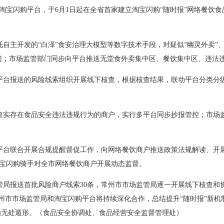
淘宝闪购平台，于6月1日起在全省首家建立淘宝闪购“随时报”网络餐饮
托自主开发的“白泽”食安治理大模型等数字技术手段，对疑似“幽灵外卖”
部门；市场监管部门同步向平台推送无堂食外卖集中区、餐饮集中区、违法
平台报送的风险线索组织开展线下核查，根据核查结果，联动平台分类分
查实存在食品安全违法违规行为的商户，实行多平台同步抄报管控；市场
平台联合开展合规提醒督促工作，向网络餐饮商户推送政策法规解读、开展
名淘宝闪购骑手对全市网络餐饮商户开展动态监督。
管局报送首批风险商户线索30条，常州市市场监管局逐一开展线下核查和
常州市市场监管局和淘宝闪购平台将持续深化合作，总结提升“随时报”新
行为无处遁形。（食品安全协调处、食品经营安全监督管理处）