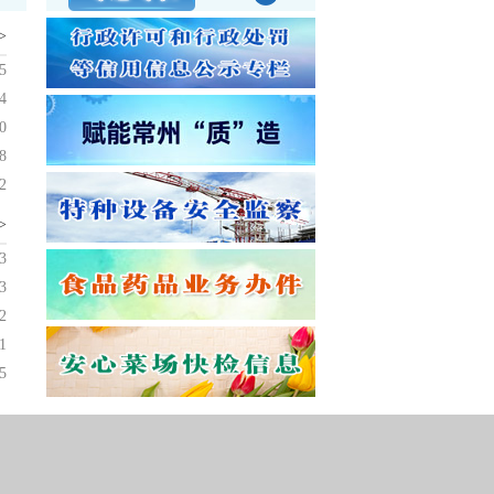
>
5
4
0
8
2
>
3
3
2
1
5