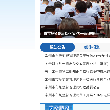
市市场监管局举办“两优一先”表彰
null
2026年江苏省“J-TOP创新挑战季”活
“上海&常州 机器人产业实验室开放
常州代表队获全省消费投诉调解技能
常州举办系列活动迎接“4·26世界知
“支部结对聚合力 益企链动促发展”
通知公告
媒体报道
null
null
null
null
null
·
常州市市场监督管理局关于连续2年未年报
·
关于对《常州市禽类交易管理办法（草案
·
关于常州市第二批知识产权行政保护技术
·
常州市市场监督管理局第一类医疗器械产品备
·
常州市市场监督管理局行政处罚公告
·
常州市市场监督管理局关于开展2026年