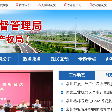
群搜索
智能问答
无障碍浏览
适老化浏览
移动端浏览
息公开
政务服务
政民互动
专题专栏
办
工作动态
时
常州开展户外广告发布行政
国家工业机器人产业计量测
常州检标院通过CMA省资
常州检标院承担的两项能力